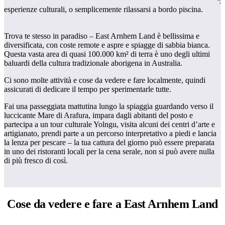
Cerca:
esperienze culturali, o semplicemente rilassarsi a bordo piscina.
Trova te stesso in paradiso – East Arnhem Land è bellissima e
diversificata, con coste remote e aspre e spiagge di sabbia bianca.
Sign
Questa vasta area di quasi 100.000 km² di terra è uno degli ultimi
up
baluardi della cultura tradizionale aborigena in Australia.
Ci sono molte attività e cose da vedere e fare localmente, quindi
assicurati di dedicare il tempo per sperimentarle tutte.
Fai una passeggiata mattutina lungo la spiaggia guardando verso il
luccicante Mare di Arafura, impara dagli abitanti del posto e
partecipa a un tour culturale Yolngu, visita alcuni dei centri d’arte e
artigianato, prendi parte a un percorso interpretativo a piedi e lancia
la lenza per pescare – la tua cattura del giorno può essere preparata
in uno dei ristoranti locali per la cena serale, non si può avere nulla
di più fresco di così.
Cose da vedere e
fare a East Arnhem Land