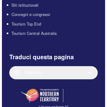
Siti istituzionali
Convegni e congressi
Tourism Top End
Tourism Central Australia
Traduci questa pagina
English
Italiano
English (UK)
Italiano
Deutsch
English (US)
日本語
English
简体中文
(Singapore)
繁體中文
Français
© Tourism and Events NT