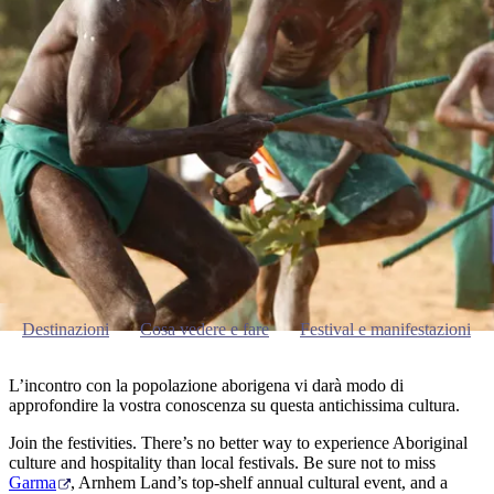
visitare
Parco
Arnhem Land
Karlu/Devils
Nazionale
più
prenota
Marbles
Maguk
dei
Tipo
popolari
West
di
MacDonnell
Festival e manifestazioni
viaggiatore
Informazioni
Cosa
Outback
pratiche
fare
e
Le
attività
esperienze
all'aperto
Strumenti
migliori
per
Pianifica
pianificare
il
Esplora
il
Destinazioni
Cosa vedere e fare
Festival e manifestazioni
viaggio
per
viaggio
regioni
L’incontro con la popolazione aborigena vi darà modo di
approfondire la vostra conoscenza su questa antichissima cultura.
Join the festivities. There’s no better way to experience Aboriginal
culture and hospitality than local festivals. Be sure not to miss
Garma
, Arnhem Land’s top-shelf annual cultural event, and a