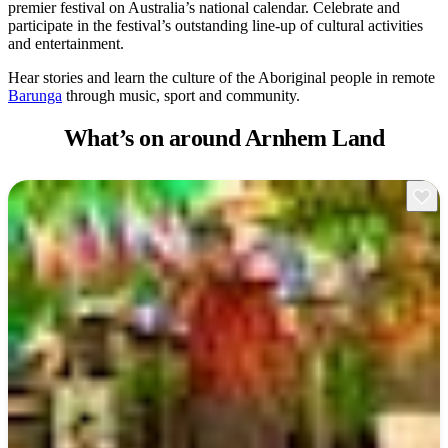
Cerca:
premier festival on Australia’s national calendar. Celebrate and
participate in the festival’s outstanding line-up of cultural activities
and entertainment.
Hear stories and learn the culture of the Aboriginal people in remote
Barunga
through music, sport and community.
Sign
up
What’s on
around Arnhem Land