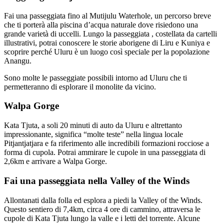
Fai una passeggiata fino al Mutijulu Waterhole, un percorso breve
che ti porterà alla piscina d’acqua naturale dove risiedono una
grande varietà di uccelli. Lungo la passeggiata , costellata da cartelli
illustrativi, potrai conoscere le storie aborigene di Liru e Kuniya e
scoprire perché Uluru è un luogo così speciale per la popolazione
Anangu.
Sono molte le passeggiate possibili intorno ad Uluru che ti
permetteranno di esplorare il monolite da vicino.
Walpa Gorge
Kata Tjuta, a soli 20 minuti di auto da Uluru e altrettanto
impressionante, significa “molte teste” nella lingua locale
Pitjantjatjara e fa riferimento alle incredibili formazioni rocciose a
forma di cupola. Potrai ammirare le cupole in una passeggiata di
2,6km e arrivare a Walpa Gorge.
Fai una passeggiata nella Valley of the Winds
Allontanati dalla folla ed esplora a piedi la Valley of the Winds.
Questo sentiero di 7,4km, circa 4 ore di cammino, attraversa le
cupole di Kata Tjuta lungo la valle e i letti del torrente. Alcune