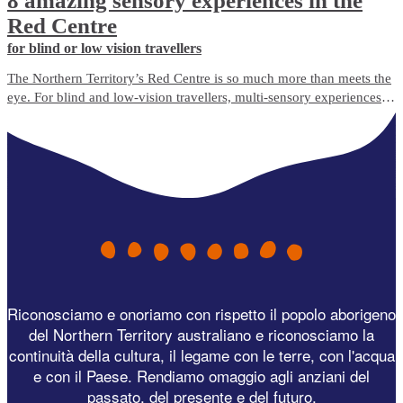
8 amazing sensory experiences in the
Red Centre
for blind or low vision travellers
The Northern Territory’s Red Centre is so much more than meets the
eye. For blind and low-vision travellers, multi-sensory experiences
abound, offering a unique and immersive way to discover the
destination beyond sight.
Riconosciamo e onoriamo con rispetto il popolo aborigeno
del Northern Territory australiano e riconosciamo la
continuità della cultura, il legame con le terre, con l'acqua
e con il Paese. Rendiamo omaggio agli anziani del
passato, del presente e del futuro.