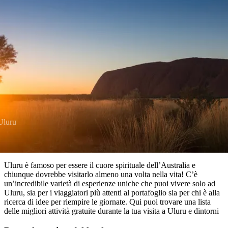
visitare
Parco
Karlu/Devils
Nazionale
più
prenota
Marbles
Maguk
dei
Tipo
popolari
West
Le 10 migliori attività gratuite ch
di
MacDonnell
puoi fare a Uluru
viaggiatore
Informazioni
Cosa
Outback
pratiche
fare
e
Le
attività
esperienze
all'aperto
Strumenti
migliori
per
Uluru
Pianifica
pianificare
il
Esplora
il
viaggio
per
viaggio
Uluru è famoso per essere il cuore spirituale dell’Australia e
regioni
chiunque dovrebbe visitarlo almeno una volta nella vita! C’è
un’incredibile varietà di esperienze uniche che puoi vivere solo ad
Uluru, sia per i viaggiatori più attenti al portafoglio sia per chi è alla
ricerca di idee per riempire le giornate. Qui puoi trovare una lista
delle migliori attività gratuite durante la tua visita a Uluru e dintorni