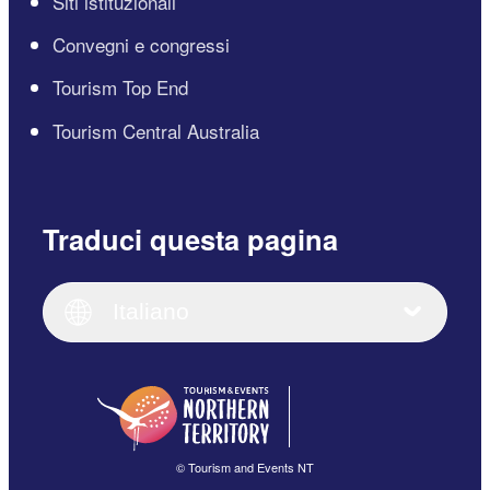
Siti istituzionali
Convegni e congressi
Tourism Top End
Tourism Central Australia
Traduci questa pagina
English
Italiano
English (UK)
Italiano
Deutsch
English (US)
日本語
English
简体中文
(Singapore)
繁體中文
Français
© Tourism and Events NT