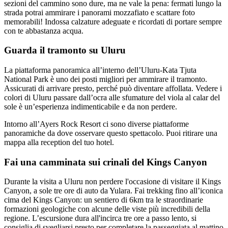
sezioni del cammino sono dure, ma ne vale la pena: fermati lungo la
strada potrai ammirare i panorami mozzafiato e scattare foto
memorabili! Indossa calzature adeguate e ricordati di portare sempre
con te abbastanza acqua.
Guarda il tramonto su Uluru
La piattaforma panoramica all’interno dell’Uluru-Kata Tjuta
National Park è uno dei posti migliori per ammirare il tramonto.
Assicurati di arrivare presto, perché può diventare affollata. Vedere i
colori di Uluru passare dall’ocra alle sfumature del viola al calar del
sole è un’esperienza indimenticabile e da non perdere.
Intorno all’Ayers Rock Resort ci sono diverse piattaforme
panoramiche da dove osservare questo spettacolo. Puoi ritirare una
mappa alla reception del tuo hotel.
Fai una camminata sui crinali del Kings Canyon
Durante la visita a Uluru non perdere l'occasione di visitare il Kings
Canyon, a sole tre ore di auto da Yulara. Fai trekking fino all’iconica
cima del Kings Canyon: un sentiero di 6km tra le straordinarie
formazioni geologiche con alcune delle viste più incredibili della
regione. L’escursione dura all'incirca tre ore a passo lento, si
consiglia di svegliarsi presto per completare la passeggiata al mattino