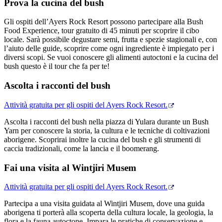
Prova la cucina del bush
Cerca:
Gli ospiti dell’Ayers Rock Resort possono partecipare alla Bush
Food Experience, tour gratuito di 45 minuti per scoprire il cibo
locale. Sarà possibile degustare semi, frutta e spezie stagionali e, con
l’aiuto delle guide, scoprire come ogni ingrediente è impiegato per i
Sign
diversi scopi. Se vuoi conoscere gli alimenti autoctoni e la cucina del
up
bush questo è il tour che fa per te!
Ascolta i racconti del bush
Attività gratuita per gli ospiti del Ayers Rock Resort.
Ascolta i racconti del bush nella piazza di Yulara durante un Bush
Yarn per conoscere la storia, la cultura e le tecniche di coltivazioni
aborigene. Scoprirai inoltre la cucina del bush e gli strumenti di
caccia tradizionali, come la lancia e il boomerang.
Fai una visita al Wintjiri Musem
Attività gratuita per gli ospiti del Ayers Rock Resort.
Partecipa a una visita guidata al Wintjiri Musem, dove una guida
aborigena ti porterà alla scoperta della cultura locale, la geologia, la
flora e la fauna autoctone. Impara le pratiche di conservazione e