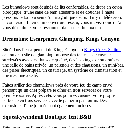
Les bungalows sont équipés de lits confortables, de draps en coton
biologique, d’une salle de bain attenante et de douches à haute
pression, le tout au sein d’un magnifique décor. Il n’y ni télévision,
ni connexion Internet ni couverture réseau, vous n’avez donc qu’à
vous détendre et vous ressourcer dans ce cadre luxueux.
Dreamtime Escarpment Glamping, Kings Canyon
Situé dans l’escarpement de Kings Canyon à
Kings Creek Station
,
ce nouveau site de glamping propose des tentes spacieuses et
surélevées avec des draps de qualité, des lits king size ou doubles,
une salle de bains privée, un peignoir et des chaussons, un mini-bar,
des prises électriques, un chauffage, un système de climatisation et
une machine à café.
Faites griller des chamallows près de votre feu de camp privé
pendant qu’un chef prépare le dîner en trois services de votre
première soirée. Après cela, vous pourrez cuisiner votre propre
barbecue en trois services avec le panier-repas fourni. Des
excursions d’une journée sont également incluses.
Squeakywindmill Boutique Tent B&B
Séjournez dans l’une des deux nouvelles tentes surélevées d’Eco-