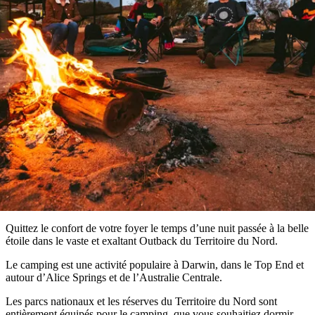
aller
Parc
Activités en plein air
du
national
réserver
diable
Maguk
des
Profil
West
Outback
de
MacDonnell
Camping et glamping
et
voyageur
Infos
activités
À
pratiques
en
faire
plein
Les
air
incontournables
Outils
du
de
Territoire
Planifiez
planification
Explorer
du
votre
par
Nord
voyage
régions
Quittez le confort de votre foyer le temps d’une nuit passée à la belle
étoile dans le vaste et exaltant Outback du Territoire du Nord.
Le camping est une activité populaire à Darwin, dans le Top End et
autour d’Alice Springs et de l’Australie Centrale.
Les parcs nationaux et les réserves du Territoire du Nord sont
entièrement équipés pour le camping, que vous souhaitiez dormir