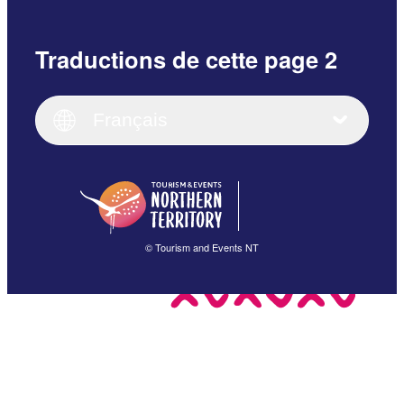
Traductions de cette page 2
English
Italiano
English (UK)
Français
Deutsch
English (US)
日本語
English
简体中文
(Singapore)
繁體中文
Français
© Tourism and Events NT