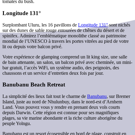
tomates du bush.
Longitude 131°
Surplombant Uluru, les 16 pavillons de
Longitude 131°
sont nichés
sur des dunes de sable rouge entourées de chênes du désert et de
spinifex. Admirez l’emblématique monolithe classé au patrimoine
mondial de l’UNESCO à travers les portes vitrées au pied de votre
lit ou depuis votre balcon privé.
Votre expérience de glamping comprend un lit king size, une salle
de bain attenante, un salon, un balcon privé avec cheminée, un mini-
bar gratuit, l’accès WiFi, un système audio, des peignoirs, des
chaussons et un service d’entretien deux fois par jour.
Banubanu Beach Retreat
La simplicité des lieux fait tout le charme de
Banubanu
, sur Bremer
Island, juste au nord de Nhulunbuy, dans le nord-est d’Arnhem
Land. Vous pouvez vous y rendre en prenant deux vols courts
depuis Darwin. Cette région est connue pour ses magnifiques
plages, sa vie marine abondante et la riche culture aborigène du
peuple Yolngu.
Banubanu est un resort écosensible en bord de plage, construit en