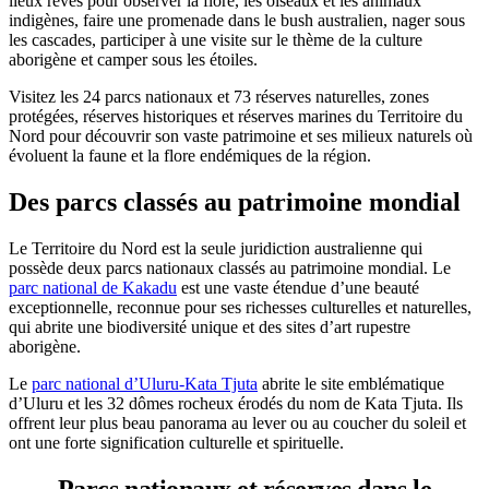
lieux rêvés pour observer la flore, les oiseaux et les animaux
Rechercher:
indigènes, faire une promenade dans le bush australien, nager sous
les cascades, participer à une visite sur le thème de la culture
aborigène et camper sous les étoiles.
Visitez les 24 parcs nationaux et 73 réserves naturelles, zones
Sign
protégées, réserves historiques et réserves marines du Territoire du
up
Nord pour découvrir son vaste patrimoine et ses milieux naturels où
évoluent la faune et la flore endémiques de la région.
Des parcs classés au patrimoine mondial
Le Territoire du Nord est la seule juridiction australienne qui
possède deux parcs nationaux classés au patrimoine mondial. Le
parc national de Kakadu
est une vaste étendue d’une beauté
exceptionnelle, reconnue pour ses richesses culturelles et naturelles,
qui abrite une biodiversité unique et des sites d’art rupestre
aborigène.
Le
parc national d’Uluru-Kata Tjuta
abrite le site emblématique
d’Uluru et les 32 dômes rocheux érodés du nom de Kata Tjuta. Ils
offrent leur plus beau panorama au lever ou au coucher du soleil et
ont une forte signification culturelle et spirituelle.
Parcs nationaux et réserves
dans le