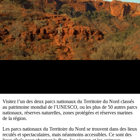
aller
Parc
du
national
réserver
diable
Maguk
des
Profil
West
Les parcs nationaux
Outback
de
MacDonnell
et
voyageur
du Territoire du Nord
Infos
activités
À
pratiques
en
faire
plein
Les
air
incontournables
Outils
du
de
Territoire
Planifiez
planification
Explorer
du
votre
par
Nord
voyage
régions
Visitez l’un des deux parcs nationaux du Territoire du Nord classés
au patrimoine mondial de l’UNESCO, ou les plus de 50 autres parcs
nationaux, réserves naturelles, zones protégées et réserves marines
de la région.
Les parcs nationaux du Territoire du Nord se trouvent dans des lieux
reculés et spectaculaires, mais néanmoins accessibles. Ce sont des