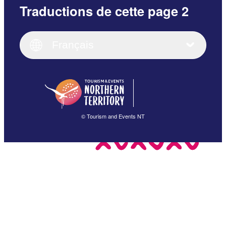
Traductions de cette page 2
English
Italiano
English (UK)
Français
Deutsch
English (US)
日本語
English
简体中文
(Singapore)
繁體中文
Français
© Tourism and Events NT