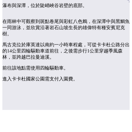
的
具
釣
東
區
瀑布與深潭，位於陡峭峽谷岩壁的底部。
魚
旅
提
阿
維
尼
探
納
行
群
特
姆
索
島
米
地
在雨林中可觀察到斑點卷尾與彩虹八色鶇，在深潭中與黑鯛魚
魯
一同游泳，並欣賞沿著岩石山坡生長的雄偉特有種安賓尼克
克
卡
國
樹。
魯
家
卡
公
馬
魯
馬古克位於庫英達以南約一小時車程處，可從卡卡杜公路分出
園
塔
/
蘭
的14公里四輪驅動車道前往，之後需步行1公里穿越季風森
魔
卡
鬼
林，並跨越巴拉曼迪溪。
溫
大
搜
泉
理
池
尋:
前往該地點需使用四輪驅動車。
石
保
護
進入卡卡杜國家公園需支付入園費。
馬
區
古
克
瀑
Sign
布
up
露
營
自
和
駕
豪
遊
華
野
營