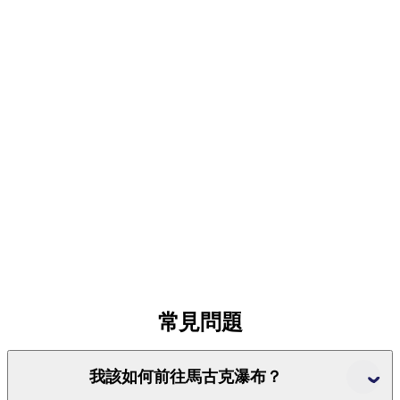
茨
奧
里
查
/
西
麥
克
唐
納
國
家
公
園
常見問題
我該如何前往馬古克瀑布？