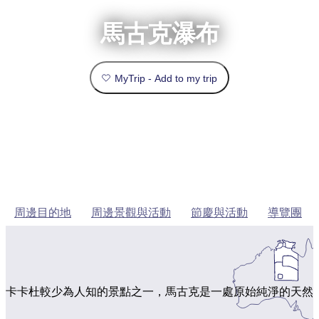
文
團
受
驗
訪
節
規
慶
歡
景
與
馬古克瀑布
劃
戶
活
烏
迎
點
外
動
魯
和
和
魯
目
探
旅
預
險
租
MyTrip - Add to my trip
的
歷
客
訂
自
車
史
地
然
和
與
卡
類
和
交
文
卡
野
通
物
型
杜
必
生
工
國
動
具
家
玩
植
實
公
物
內
園
活
李
用
治
豪
陸
動
推
菲
華
資
特
旅
和
薦
國
游
訊
周邊目的地
周邊景觀與活動
節慶與活動
導覽團
家
戶
榜
公
瓦
外
園
塔
單
卡
國
規
家
規
公
劃
劃
園
卡卡杜較少為人知的景點之一，馬古克是一處原始純淨的天然
按
您
工
地