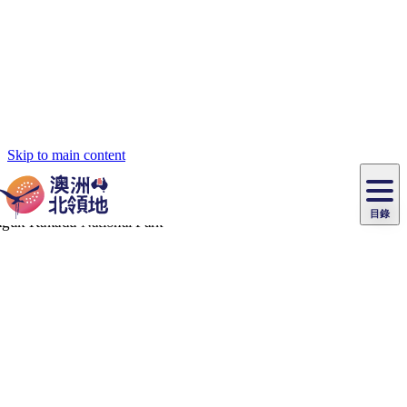
Skip to main content
目錄
主
原
目
住
美
民
食
文
錄
攻
化
愛
略
體
麗
驗
住
斯
達
導
周邊目的地
最
體
宿
必
泉
爾
覽