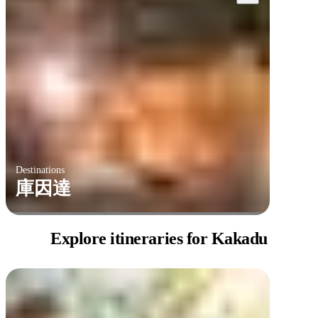
Destinations
庫因達
Explore itineraries
for Kakadu