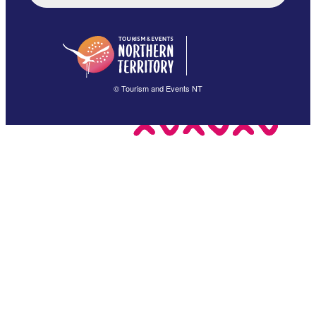
English (US)
日本語
English
简体中文
(Singapore)
繁體中文
Français
© Tourism and Events NT