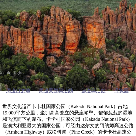
納
卡卡杜國家公園
受
驗
訪
護
瀑
國
規
區
布
家
歡
景
公
劃
園
迎
點
周邊目的地
和
目
旅
預
的
客
訂
地
類
型
必
玩
實
內
活
用
Scenic flights
陸
動
推
資
和
薦
訊
周邊目的地
周邊景觀與活動
節慶與活動
導覽團
戶
榜
外
單
世界文化遗产卡卡杜国家公园（Kakadu National Park）占地
規
19,000平方公里，坐拥高高耸立的悬崖峭壁、郁郁葱葱的湿地
規
和飞流而下的瀑布。卡卡杜国家公园（Kakadu National Park）
劃
劃
按
是澳大利亚最大的国家公园，可经由达尔文的阿纳姆高速公路
您
工
（Arnhem Highway）或松树溪（Pine Creek）的卡卡杜高速公
地