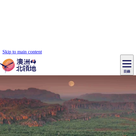
Skip to main content
目錄
原
住
民
租
卡
文
愛
美
車
卡
李
自
達
化
麗
食
導
節
和
杜
戶
治
然
瓦
卡
爾
體
住
斯
攻
覽
主
慶
交
國
外
菲
和
塔
魯
茨
文
驗
宿
泉
略
團
烏
與
通
家
和
特
野
卡
歷
尼
卡
奧
魯
活
工
公
探
國
生
國
史
目
特
魯
里
魯
動
具
園
險
家
動
家
與
東
馬
露
米
/
查
公
植
公
文
提
阿
豪
塔
營
魯
錄
魔
/
園
物
園
物
維
納
華
蘭
和
克
鬼
西
群
釣
姆
旅
卡
豪
國
大
麥
島
魚
地
游
溫
華
家
自
理
馬
克
最
體
泉
野
公
駕
必
石
古
唐
池
營
園
遊
保
克