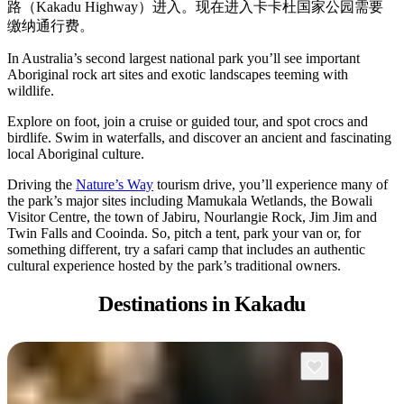
的
具
路（Kakadu Highway）进入。现在进入卡卡杜国家公园需要
區
旅
缴纳通行费。
探
行
In Australia’s second largest national park you’ll see important
索
Aboriginal rock art sites and exotic landscapes teeming with
wildlife.
Explore on foot, join a cruise or guided tour, and spot crocs and
birdlife. Swim in waterfalls, and discover an ancient and fascinating
local Aboriginal culture.
搜
Driving the
Nature’s Way
tourism drive, you’ll experience many of
the park’s major sites including Mamukala Wetlands, the Bowali
尋:
Visitor Centre, the town of Jabiru, Nourlangie Rock, Jim Jim and
Twin Falls and Cooinda. So, pitch a tent, park your van or, for
something different, try a safari camp that includes an authentic
cultural experience hosted by the park’s traditional owners.
Sign
Destinations
in Kakadu
up