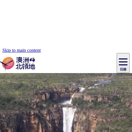
Skip to main content
目錄
原
住
民
租
卡
文
愛
美
車
卡
李
自
達
化
麗
食
導
節
和
杜
戶
治
然
瓦
卡
爾
體
住
斯
攻
覽
主
慶
交
國
外
菲
和
塔
魯
茨
文
驗
宿
泉
略
團
烏
與
通
家
和
特
野
卡
歷
尼
卡
奧
魯
活
工
公
探
國
生
國
史
目
特
魯
里
魯
動
具
園
險
家
動
家
與
東
馬
露
米
/
查
公
植
公
文
提
阿
豪
塔
營
魯
錄
魔
/
園
物
園
物
維
納
華
蘭
和
克
鬼
西
群
釣
姆
旅
卡
豪
國
大
麥
島
魚
地
游
溫
華
家
自
理
馬
克
周邊目的地
最
體
泉
野
公
駕
必
石
古
唐
池
營
園
遊
保
克