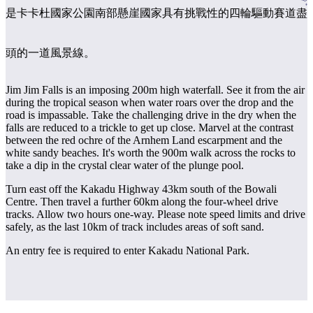
的
具
區
是卡卡杜國家公園南部懸崖國家具有挑戰性的四輪驅動賽道盡
旅
探
行
索
頭的一道風景線。
Jim Jim Falls is an imposing 200m high waterfall. See it from the air
during the tropical season when water roars over the drop and the
road is impassable. Take the challenging drive in the dry when the
falls are reduced to a trickle to get up close. Marvel at the contrast
between the red ochre of the Arnhem Land escarpment and the
搜
white sandy beaches. It's worth the 900m walk across the rocks to
尋:
take a dip in the crystal clear water of the plunge pool.
Turn east off the Kakadu Highway 43km south of the Bowali
Centre. Then travel a further 60km along the four-wheel drive
tracks. Allow two hours one-way. Please note speed limits and drive
Sign
safely, as the last 10km of track includes areas of soft sand.
up
An entry fee is required to enter Kakadu National Park.