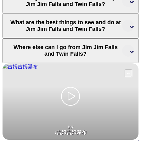
Jim Jim Falls and Twin Falls?
What are the best things to see and do at
Jim Jim Falls and Twin Falls?
Marrawuddi Gallery
Where else can I go from Jim Jim Falls
and Twin Falls?
Motor Car Falls
影片
:
吉姆吉姆瀑布