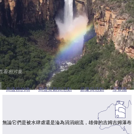
納
受
驗
訪
護
瀑
國
規
區
布
家
歡
景
吉姆吉姆瀑布
公
劃
園
迎
點
和
目
旅
預
MyTrip - Add to my trip
的
客
訂
地
類
型
必
玩
實
內
活
用
查看
相片集
陸
動
推
資
和
薦
訊
周邊目的地
周邊景觀與活動
節慶與活動
導覽團
戶
榜
外
單
規
規
劃
劃
無論它們是被水肆虐還是淪為涓涓細流，雄偉的吉姆吉姆瀑布
按
您
工
地