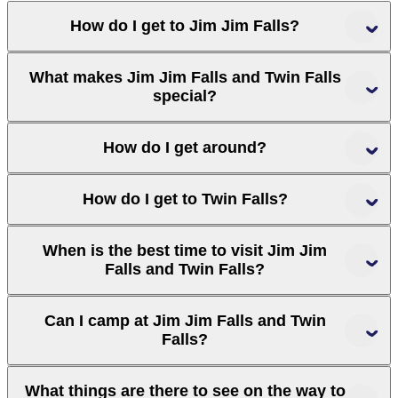
How do I get to Jim Jim Falls?
What makes Jim Jim Falls and Twin Falls
special?
Darwin
How do I get around?
Kakadu National Park
How do I get to Twin Falls?
Litchfield
National Park
When is the best time to visit Jim Jim
Falls and Twin Falls?
Can I camp at Jim Jim Falls and Twin
Falls?
Bowali
Visitor Centre
What things are there to see on the way to