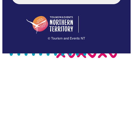
English (US)
日本語
English
简体中文
(Singapore)
繁體中文
Français
© Tourism and Events NT