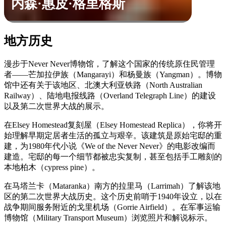
内森·惠皮·格里格斯
地方历史
漫步于Never Never博物馆，了解这个国家的传统原住民管理
者——芒加拉伊族（Mangarayi）和杨曼族（Yangman）。博物
馆中还有关于该地区、北澳大利亚铁路（North Australian
Railway）、陆地电报线路（Overland Telegraph Line）的建设
以及第二次世界大战的展示。
在Elsey Homestead复刻屋（Elsey Homestead Replica），你将开
始理解早期定居者生活的孤立与艰辛。该建筑是原始宅邸的重
建，为1980年代小说《We of the Never Never》的电影改编而
建造。宅邸的每一个细节都被忠实复制，甚至包括手工雕刻的
本地柏木（cypress pine）。
在马塔兰卡（Mataranka）南方的拉里马（Larrimah）了解该地
区的第二次世界大战历史。这个历史前哨于1940年设立，以在
战争期间服务附近的戈里机场（Gorrie Airfield）。在军事运输
博物馆（Military Transport Museum）浏览照片和解说标示。