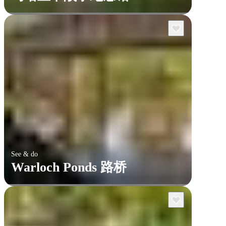
See & do
Warloch Ponds 路桥