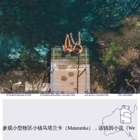
欢
纳
点
护
瀑
国
规
迎
区
布
家
马塔兰卡温泉池
公
划
目
旅
园
和
的
行
预
地
者
添加到我的行程
订
活
类
动
型
内
实
陆
用
和
精
信
户
规
选
息
外
划
榜
周边目的地
周边景观与活动
节庆与活动
导览团
您
单
的
旅
规
按
行
划
地
参观小型牧区小镇马塔兰卡（Mataranka），该镇因小说《We
工
区