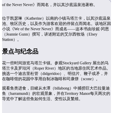
具
探
of the Never Never》而闻名，并以其沙底温泉池著称。
索
位于凯瑟琳（Katherine）以南的小镇马塔兰卡，以其沙底温泉
池、牧区历史，以及作为游客欢迎的停留点而闻名。该地区因
搜
小说《We of the Never Never》而成名——这本书由珍妮·冈恩
索:
（Jeannie Gunn）撰写，讲述附近的艾尔西牧场（Elsey
Station）。
景点与纪念品
Sign
up
花一些时间游览马塔兰卡镇。参观Stockyard Gallery 展出的马
塔兰卡及罗珀河（Roper River）地区的当地原住民艺术作品。
挑选一个迪吉里杜管（didgeridoo）、明信片、鞭子或矛，并
在咖啡馆的花园中享用自制冰咖啡和司康饼（scone）。
观看鱼类进食，目睹从水潭（billabong）中捕捞巨大巴拉曼迪
鱼（barramundi）的壮观景象，并在Territory Manor每天两次的
导览中了解这些鱼如何生活、变性以及繁殖。