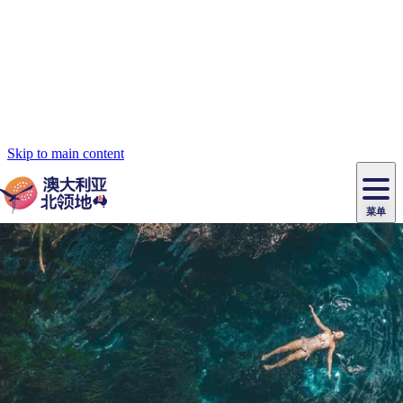
Skip to main content
菜单
原
住
导
民
游
卡
文
爱
美
陪
卡
李
自
达
化
丽
食
同
节
租
杜
户
治
然
瓦
卡
尔
体
住
斯
攻
旅
主
庆
车
国
外
菲
和
塔
鲁
茨
文
验
宿
泉
略
程
乌
与
和
家
和
特
野
卡
历
尼
卡
奥
鲁
活
交
公
探
国
生
国
史
导
特
鲁
里
鲁
动
通
园
险
家
动
家
和
东
马
露
米
/
查
公
植
公
遗
提
阿
高
塔
营
鲁
航
魔
/
园
物
园
产
维
纳
端
兰
和
克
鬼
最
体
西
群
钓
姆
旅
卡
豪
国
旅
大
麦
岛
鱼
地
游
温
华
家
行
受
验
理
马
克
周边目的地
泉
野
公
灵
景
石
古
唐
池
营
园
感
保
克