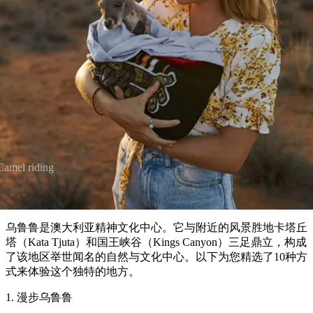
欢
纳
文章
点
护
瀑
国
规
迎
区
布
家
公
划
目
旅
园
​乌鲁鲁十大必玩体验
和
的
行
预
地
者
订
活
类
动
型
内
实
陆
用
和
Camel riding
精
信
户
规
选
息
外
划
榜
您
单
乌鲁鲁是澳大利亚精神文化中心。它与附近的风景胜地卡塔丘
的
塔（Kata Tjuta）和国王峡谷（Kings Canyon）三足鼎立，构成
了该地区举世闻名的自然与文化中心。以下为您精选了10种方
旅
规
按
式来体验这个独特的地方。
行
划
地
工
1. 漫步乌鲁鲁
区