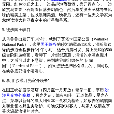
无限。红色沙丘之上，一边品起泡葡萄酒，尝开胃点心，一边
欣赏乌鲁鲁巨石随着日落变幻颜色。然后享受澳洲丛林野餐风
味的精美主菜，佐以澳洲美酒。晚餐后，还有一位天文学家为
您解读澳大利亚夜空中的行星和星系。
5. 徒步国王峡谷
从乌鲁鲁出发开车3小时，就到了瓦塔卡国家公园（Watarrka
National Park），这里
国王峡谷
的砂岩峭壁高150米，沿断崖边
缘的步道全程步行3个半小时，适合清晨出发。爬上陡峭的500
级台阶到达峰顶，看脚下一片郁郁葱葱，清澈的水潭点缀其
中，之后可以走下悬崖，来到峡谷腹部绿色的‘伊甸
园’（‘Garden of Eden’）。如果您想选择轻松点儿的，则可以
在峡谷底部沿小溪漫步。
6. 享用‘沙漠月光室外晚餐'
在国王峡谷度假酒店（四月至十月开放）奢侈一把，享用
'沙
漠月光室外晚餐'
，月光为证，篝火相伴，五道菜品，星光点
点。菜单以新鲜的澳大利亚本土食材为基础，如放养的鸸鹋肉
丸和北领地野生尖吻鲈。每晚仅限8对客人，与家人或朋友享
受这温馨浪漫的时光。