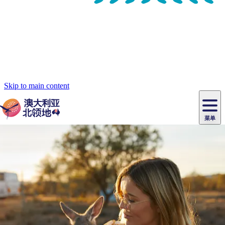
Skip to main content
菜单
原
住
导
民
游
卡
文
爱
美
陪
卡
李
自
达
化
丽
食
同
节
租
杜
户
治
然
瓦
卡
尔
体
住
斯
攻
旅
主
庆
车
国
外
菲
和
塔
鲁
茨
文
验
宿
泉
略
程
乌
与
和
家
和
特
野
卡
历
尼
卡
奥
鲁
活
交
公
探
国
生
国
史
导
特
鲁
里
鲁
动
通
园
险
家
动
家
和
东
马
露
米
/
查
公
植
公
遗
提
阿
高
塔
营
鲁
航
魔
/
园
物
园
产
维
纳
端
兰
和
克
鬼
最
体
西
群
钓
姆
旅
卡
豪
国
旅
大
麦
岛
鱼
地
游
温
华
家
行
受
验
理
马
克
泉
野
公
灵
景
石
古
唐
池
营
园
感
保
克