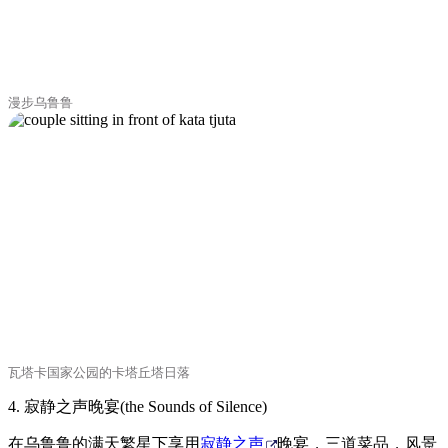
漫步乌鲁鲁
瓦塔卡国家公园的卡塔丘塔日落
4. 寂静之声晚宴(the Sounds of Silence)
在乌鲁鲁的满天繁星下享用
寂静之声
晚宴，三道菜品，风景