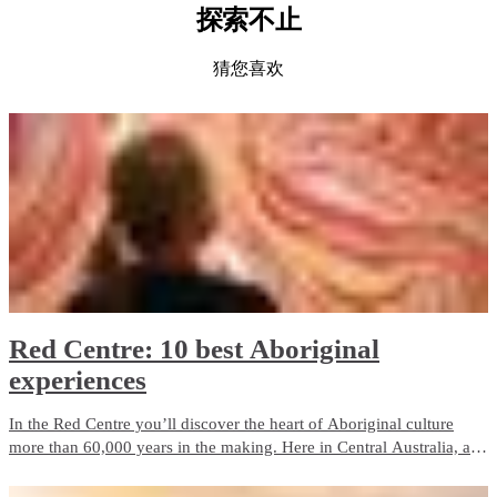
探索不止
猜您喜欢
Red Centre: 10 best Aboriginal
experiences
In the Red Centre you’ll discover the heart of Aboriginal culture
more than 60,000 years in the making. Here in Central Australia, art,
culture and tradition thrive in the arid desert landscape surrounding
Alice Springs and Uluru.