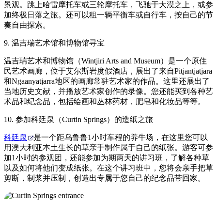
景观。跳上哈雷摩托车或三轮摩托车，飞驰于大漠之上，或参
加终极日落之旅。还可以租一辆平衡车或自行车，按自己的节
奏自由探索。
9. 温吉瑞艺术馆和博物馆寻宝
温吉瑞艺术和博物馆（Wintjiri Arts and Museum）是一个原住
民艺术画廊，位于艾尔斯岩度假酒店，展出了来自Pitjantjatjara
和Ngaanyatjarra地区的画廊常驻艺术家的作品。这里还展出了
当地历史文献，并播放艺术家创作的录像。您还能买到各种艺
术品和纪念品，包括绘画和丛林药材，肥皂和化妆品等等。
10. 参加科廷泉（Curtin Springs）的造纸之旅
科廷泉
是一个距乌鲁鲁1小时车程的养牛场，在这里您可以
用澳大利亚本土生长的草亲手制作属于自己的纸张。游客可参
加1小时的参观团，还能参加为期两天的讲习班，了解各种草
以及如何将他们变成纸张。在这个讲习班中，您将会亲手把草
剪断，制浆并压制，创造出专属于您自己的纪念品带回家。