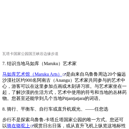
瓦塔卡国家公园国王峡谷边缘步道
7. 结识当地马如库（Maruku）艺术家
马如库艺术馆（Maruku Arts）
是由来自乌鲁鲁周边20个偏远
沙漠社区约900名阿南古（Anangu）艺术家共同参与的艺术中
心，游客可以在这里参加点画或木刻讲习班。与艺术家坐在一
起，了解沙漠的生活方式，艺术中使用的符号和当地的丛林药
物。您甚至还能学到几个当地Pitjantjatjara的词语。
8. 骑行、平衡车、自行车或直升机观光、——任您选
步行不是探索乌鲁鲁-卡塔丘塔国家公园的唯一方式。您还可
以
骑在骆驼上
观赏日出日落，或从直升飞机上纵览这地标性