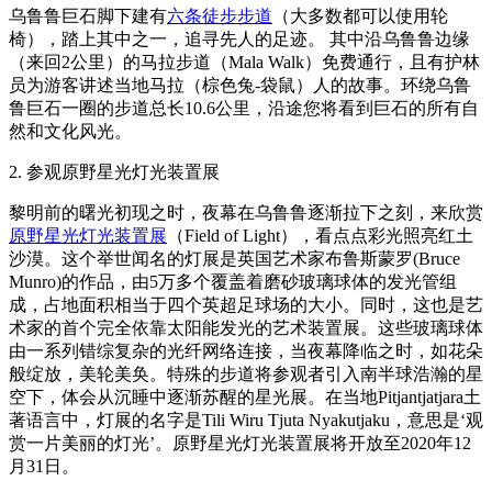
具
探
乌鲁鲁巨石脚下建有
六条徒步步道
（大多数都可以使用轮
索
椅），踏上其中之一，追寻先人的足迹。 其中沿乌鲁鲁边缘
（来回2公里）的马拉步道（Mala Walk）免费通行，且有护林
员为游客讲述当地马拉（棕色兔-袋鼠）人的故事。环绕乌鲁
鲁巨石一圈的步道总长10.6公里，沿途您将看到巨石的所有自
搜
然和文化风光。
索:
2. 参观原野星光灯光装置展
黎明前的曙光初现之时，夜幕在乌鲁鲁逐渐拉下之刻，来欣赏
原野星光灯光装置展
（Field of Light），看点点彩光照亮红土
Sign
沙漠。这个举世闻名的灯展是英国艺术家布鲁斯蒙罗(Bruce
up
Munro)的作品，由5万多个覆盖着磨砂玻璃球体的发光管组
成，占地面积相当于四个英超足球场的大小。同时，这也是艺
术家的首个完全依靠太阳能发光的艺术装置展。这些玻璃球体
由一系列错综复杂的光纤网络连接，当夜幕降临之时，如花朵
般绽放，美轮美奂。特殊的步道将参观者引入南半球浩瀚的星
空下，体会从沉睡中逐渐苏醒的星光展。在当地Pitjantjatjara土
著语言中，灯展的名字是Tili Wiru Tjuta Nyakutjaku，意思是‘观
赏一片美丽的灯光’。原野星光灯光装置展将开放至2020年12
月31日。