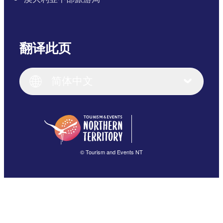
翻译此页
English
Italiano
English (UK)
简体中文
Deutsch
English (US)
日本語
English
简体中文
(Singapore)
繁體中文
Français
© Tourism and Events NT