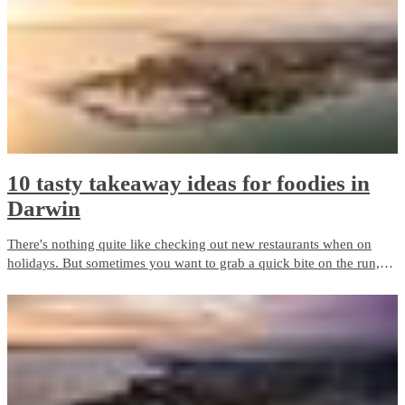
10 tasty takeaway ideas for foodies in
Darwin
There's nothing quite like checking out new restaurants when on
holidays. But sometimes you want to grab a quick bite on the run,
order a delivered meal or plan for a picnic. Darwin has so many
pubs, restaurants and cafés - here's 10 of the best takeaway ideas for
foodies.