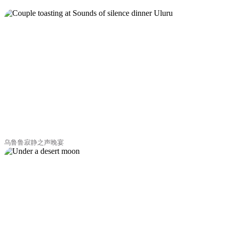
乌鲁鲁寂静之声晚宴