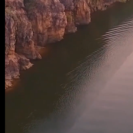
目的地
尼特米鲁克国家公园
estic gorges and epic adventures
添加到我的行程