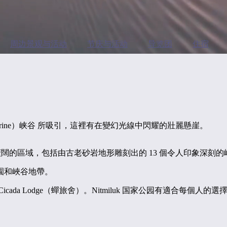
周边景观与活动
节庆与活动
导览团
住宿
（Katherine）峡谷 所吸引，這裡有在變幻光線中閃耀的壯麗懸崖。
0 公里，涵蓋了廣闊的區域，包括由古老砂岩地形雕刻出的 13 個令人印
園和峽谷地帶。
a Lodge（蟬旅舍）。Nitmiluk 国家公园有適合每個人的選