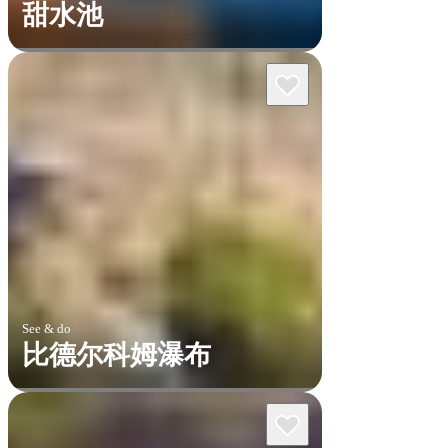
甜水池
See & do
比德尔科姆瀑布