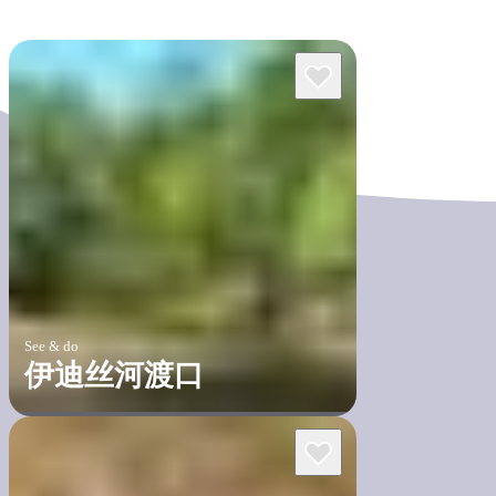
See & do
伊迪丝河渡口