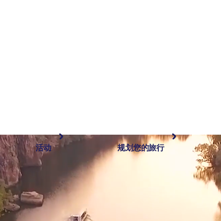
活动
规划您的旅行
最受欢迎目的地
规划和预订
体验
旅行者类型
内陆和户外
实用信息
精选榜单
规划工具
按地区探索
搜索: