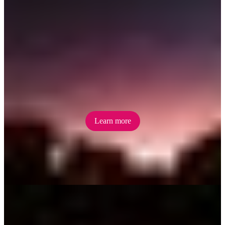
Karlu Karlu / Devils
Marbles
A sacred site to the Warumungu people, Karlu Karlu / Devils
Marbles are home to a series of balancing ancient granite boulders
defying gravity
Learn more