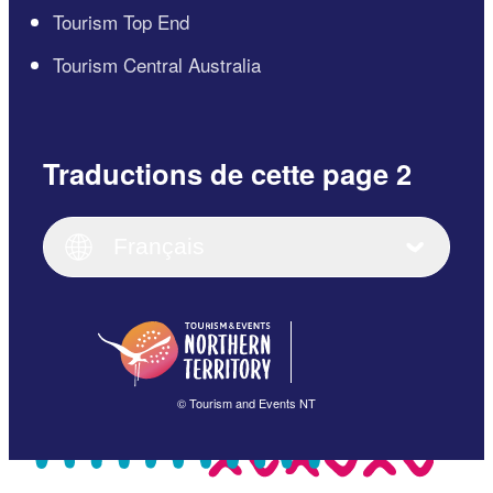
Tourism Top End
Tourism Central Australia
Traductions de cette page 2
English
Italiano
English (UK)
Français
Deutsch
English (US)
日本語
English
简体中文
(Singapore)
繁體中文
Français
© Tourism and Events NT