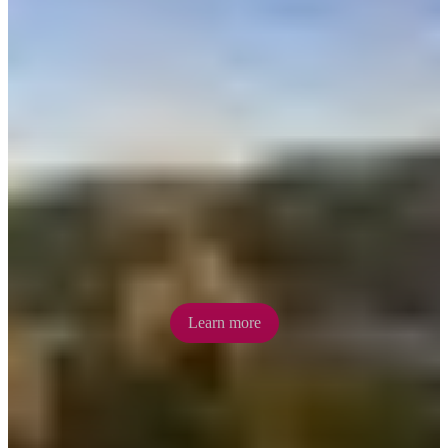
Davenport Ranges
Load up the 4WD for an adventure in the real Outback. Camp under
the stars, explore the network of bush tracks, and cool off in
peaceful waterholes.
Learn more