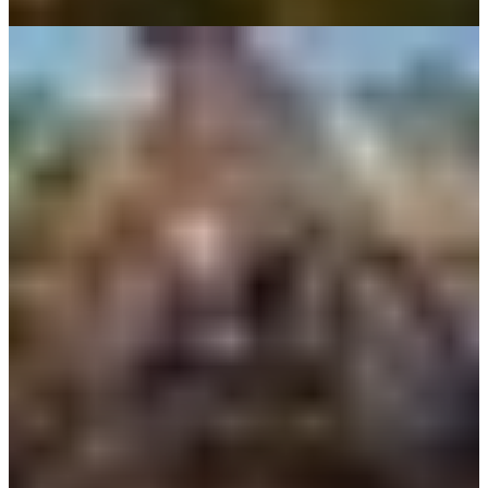
Lake Mary Ann
Pack a picnic and take the walking track through the Honeymoon
Ranges to Lake Mary Ann, where you can swim, canoe or feed the
friendly ducks,