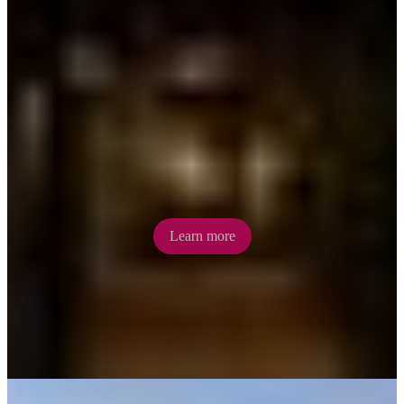
Battery Hill Mining
Pan for gold (and keep whatever treasures you find!) while learning
about the gold rush era
Learn more