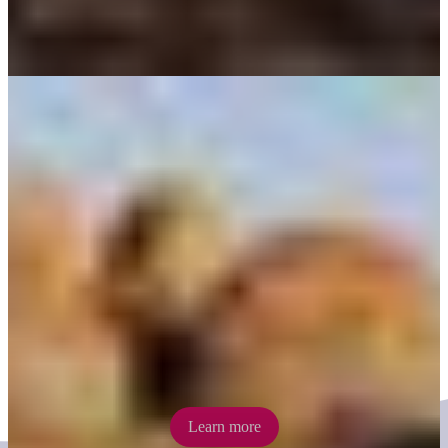
Explorers Way
Follow the sealed road taking in some of the Territory’s iconic sites
like Uluru, Kata Tjuta, Watarrka, Kings Canyon, MacDonnell
Ranges, Karlu Karlu/Devils Marbles and Litchfield.
Learn more