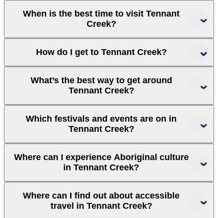
When is the best time to visit Tennant
Creek?
How do I get to Tennant Creek?
Top End
Red Centre
By air
What’s the best way to get around
airport
Tennant Creek?
travelling by air
Airnorth
domestic
international airlines
Which festivals and events are on in
hire car
Tennant Creek?
By road
Where can I experience Aboriginal culture
calendar of events
in Tennant Creek?
events and festivals
Hire companies
driving routes
driving routes
Where can I find out about accessible
Aboriginal cultural experiences
travel in Tennant Creek?
By bus
travelling by bus