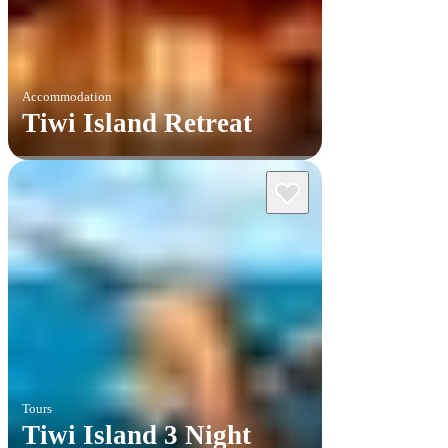
Accommodation
Tiwi Island Retreat
Tours
Tiwi Island 3 Night