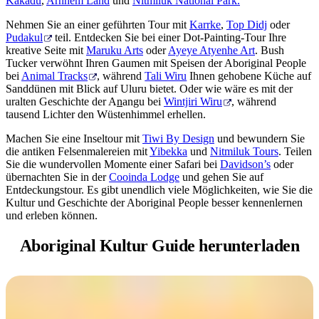
Kakadu
,
Arnhem Land
und
Nitmiluk National Park.
Nehmen Sie an einer geführten Tour mit
Karrke
,
Top Didj
oder
Pudakul
teil. Entdecken Sie bei einer Dot-Painting-Tour Ihre
kreative Seite mit
Maruku Arts
oder
Ayeye Atyenhe Art
. Bush
Tucker verwöhnt Ihren Gaumen mit Speisen der Aboriginal People
bei
Animal Tracks
, während
Tali Wiru
Ihnen gehobene Küche auf
Sanddünen mit Blick auf Uluru bietet. Oder wie wäre es mit der
uralten Geschichte der A
n
angu bei
Wintjiri Wiru
, während
tausend Lichter den Wüstenhimmel erhellen.
Machen Sie eine Inseltour mit
Tiwi By Design
und bewundern Sie
die antiken Felsenmalereien mit
Yibekka
und
Nitmiluk Tours
. Teilen
Sie die wundervollen Momente einer Safari bei
Davidson’s
oder
übernachten Sie in der
Cooinda Lodge
und gehen Sie auf
Entdeckungstour. Es gibt unendlich viele Möglichkeiten, wie Sie die
Kultur und Geschichte der Aboriginal People besser kennenlernen
und erleben können.
Aboriginal Kultur
Guide herunterladen