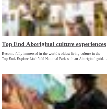
Top End Aboriginal culture experiences
Become fully immersed in the world’s oldest living culture in the
Top End. Explore Litchfield National Park with an Aboriginal guide
who grew up with the park as her backyard. Admire ancient rock art
in Kakadu, camp on the Tiwi Islands or cruise through Nitmiluk
(Katherine) Gorge.