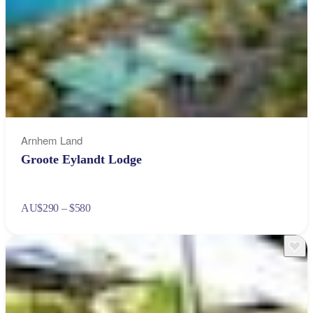
Arnhem Land
Groote Eylandt Lodge
AU
$290 – $580