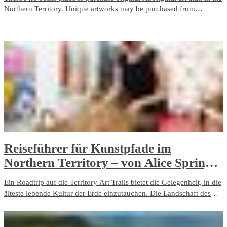
Northern Territory. Unique artworks may be purchased from
galleries, art centres, markets or even direct from the artist. Here's
how to invest in Aboriginal art ethically, while also helping to
generate income which helps support Aboriginal communities.
Reiseführer für Kunstpfade im
Northern Territory – von Alice Springs
bis Darwin
Ein Roadtrip auf die Territory Art Trails bietet die Gelegenheit, in die
älteste lebende Kultur der Erde einzutauchen. Die Landschaft des
Northern Territory ist ebenso lebendig wie weitläufig. Auf der
1.500 km langen Fahrt von Alice Springs nach Darwin entsteht der
Drang, mit dem Land, seinen Menschen und deren Traditionen in