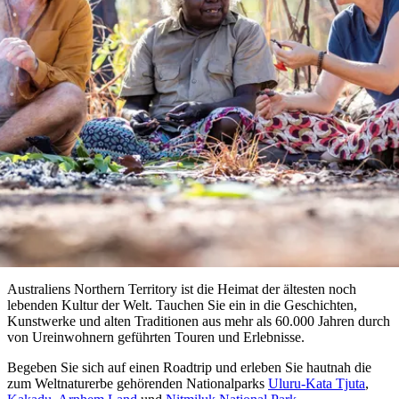
Tjorita
Reisetyp
Devils
/
Marbles
Maguk
West-
Aktivitäten
MacDonnell-
Einblicke in die Kultur der
Nationalpark
Outback
Praktische
Aboriginal People
und
Infos
Top
outdoor
10
Reiseplanung
Listen
Planungstools
Nach
Region
erkunden
Suche:
Australiens Northern Territory ist die Heimat der ältesten noch
lebenden Kultur der Welt. Tauchen Sie ein in die Geschichten,
Kunstwerke und alten Traditionen aus mehr als 60.000 Jahren durch
von Ureinwohnern geführten Touren und Erlebnisse.
Sign
Begeben Sie sich auf einen Roadtrip und erleben Sie hautnah die
up
zum Weltnaturerbe gehörenden Nationalparks
Uluru-Kata Tjuta
,