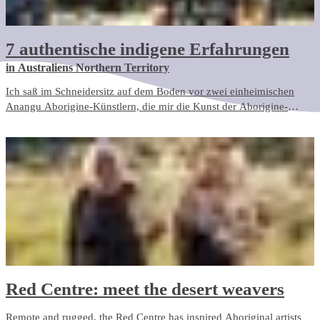
7 authentische indigene Erfahrungen
in Australiens Northern Territory
Ich saß im Schneidersitz auf dem Boden vor zwei einheimischen
Anangu Aborigine-Künstlern, die mir die Kunst der Aborigine-
Punktmalerei vorführten, jene wirbelnden, mit Punkten gefüllten
Kreationen, die einige der indigenen Künstler des Northern Territory,
Australien, auszeichnen.
Red Centre: meet the desert weavers
Remote and rugged, the Red Centre has inspired Aboriginal artists