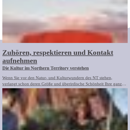
Zuhören, respektieren und Kontakt
aufnehmen
Die Kultur im Northern Territory verstehen
Wenn Sie vor den Natur- und Kulturwundern des NT stehen,
verlangt schon deren Größe und überirdische Schönheit Ihre ganze
Aufmerksamkeit. Sie werden gar nicht anders können, als sich von
den unglaublichen Landschaften überwältigen zu lassen. Es sind
Orte voller Magie, die seit Anbeginn der Zeit die Fantasie beflügeln
und die für ihre traditionellen Besitzer weiterhin eine tiefe kulturelle
Bedeutung haben.