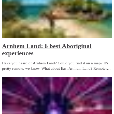
Arnhem Land: 6 best Aboriginal
experiences
Have you heard of Arnhem Land? Could you find it on a map? It’s
pretty remote, we know. What about East Arnhem Land? Remoter
still. But the truth is, East Arnhem Land and the Gulf Country are
little-known secret treasures of the Territory. We know it’s not easy to
get there. But it’s worth the effort, trust us.