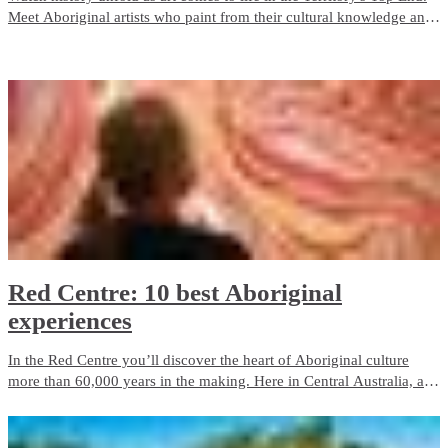
Meet Aboriginal artists who paint from their cultural knowledge and
heritage and who are inspired by their surroundings and connection
to the land.
Red Centre: 10 best Aboriginal
experiences
In the Red Centre you’ll discover the heart of Aboriginal culture
more than 60,000 years in the making. Here in Central Australia, art,
culture and tradition thrive in the arid desert landscape surrounding
Alice Springs and Uluru.