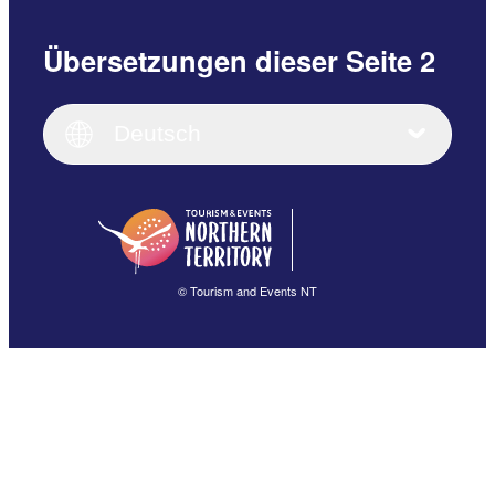
Übersetzungen dieser Seite 2
English
Italiano
English (UK)
Deutsch
Deutsch
English (US)
日本語
English
简体中文
(Singapore)
繁體中文
Français
© Tourism and Events NT