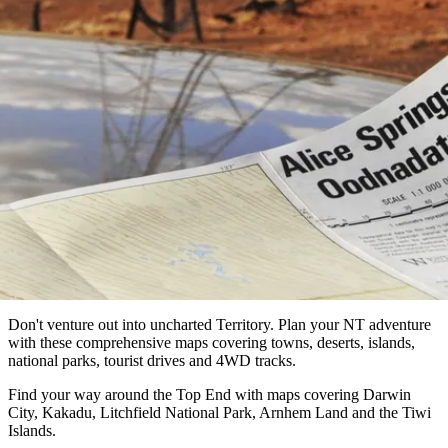
Tjorita
Reise planen
Reisetyp
Devils
/
Marbles
Maguk
West-
Aktivitäten
MacDonnell-
Nationalpark
Landkarten
Outback
Praktische
und
Infos
Top
outdoor
10
Reiseplanung
Listen
Planungstools
Nach
Region
erkunden
Suche:
Don't venture out into uncharted Territory. Plan your NT adventure
with these comprehensive maps covering towns, deserts, islands,
national parks, tourist drives and 4WD tracks.
Sign
Find your way around the Top End with maps covering Darwin
City, Kakadu, Litchfield National Park, Arnhem Land and the Tiwi
up
Islands.