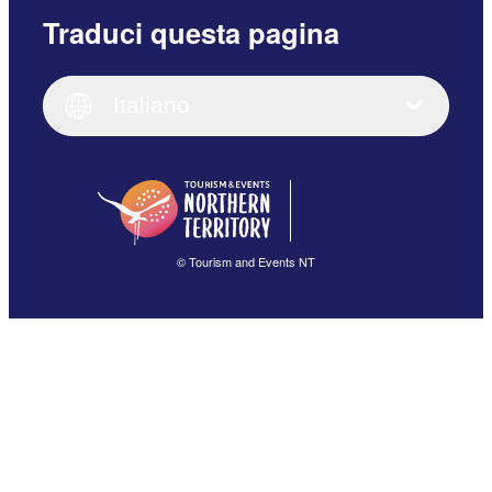
Traduci questa pagina
English
Italiano
English (UK)
Italiano
Deutsch
English (US)
日本語
English
简体中文
(Singapore)
繁體中文
Français
© Tourism and Events NT