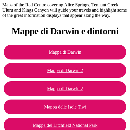
Cerca:
Maps of the Red Centre covering Alice Springs, Tennant Creek,
Uluru and Kings Canyon will guide your travels and highlight some
of the great information displays that appear along the way.
Mappe di
Darwin e dintorni
Sign
up
Mappa di Darwin
Mappa di Darwin 2
Mappa di Darwin 2
Mappa delle Isole Tiwi
Mappa del Litchfield National Park