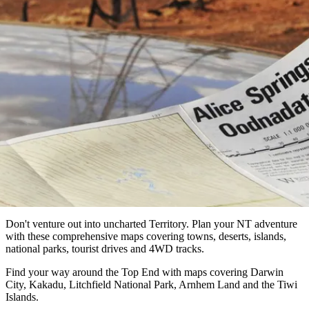
visitare
Parco
Pianificare il viaggio
Karlu/Devils
Nazionale
più
prenota
Marbles
Maguk
dei
Tipo
popolari
West
di
MacDonnell
Cartine
viaggiatore
Informazioni
Cosa
Outback
pratiche
fare
e
Le
attività
esperienze
all'aperto
Strumenti
migliori
per
Pianifica
pianificare
il
Esplora
il
viaggio
per
viaggio
Don't venture out into uncharted Territory. Plan your NT adventure
regioni
with these comprehensive maps covering towns, deserts, islands,
national parks, tourist drives and 4WD tracks.
Find your way around the Top End with maps covering Darwin
City, Kakadu, Litchfield National Park, Arnhem Land and the Tiwi
Islands.