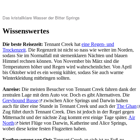
Das kristallklare Wasser der Bitter Springs
Wissenswertes
Die beste Reisezeit:
Tennant Creek hat
eine Regen- und
Trockenzeit
. Die Regenzeit ist nicht so nass wie weiter im Norden,
sodass Sie im Normalfall mit sternenklaren Nächten und blauen
Himmel rechnen können. Von November bis März sind die
Temperaturen höher und Regen wird wahrscheinlicher. Von April
bis Oktober wird es ein wenig kühler, sodass Sie auch warme
Winterkleidung mitbringen sollten.
Anreise:
Die meisten Besucher von Tennant Creek fahren dank der
zentralen Lage mit dem Auto vor. Doch es gibt Alternativen. Die
Greyhound Busse
zwischen Alice Springs und Darwin halten
auch für über eine Stunde in Tennant Creek und auch der
The Ghan
Zug führt durch Tennant Creek. Dies ist jedoch in der Regel gegen
Mitternacht und der nächste Zug kommt erst einige Tage später.
Air
North
bietet Flüge von Darwin, Katherine und Alice Springs,
wobei diese keine festen Flugzeiten haben.
Fortbewegung vor Ort:
Tennant Creek an sich ist zu Fuß zu