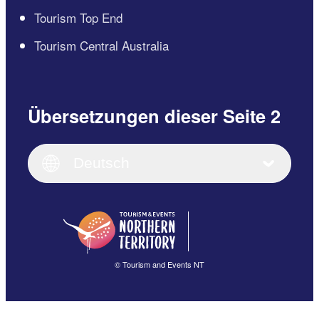
Tourism Top End
Tourism Central Australia
Übersetzungen dieser Seite 2
English
Italiano
English (UK)
Deutsch
Deutsch
English (US)
日本語
English
简体中文
(Singapore)
繁體中文
Français
© Tourism and Events NT