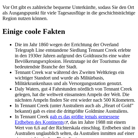
Vor Ort gibt es zahlreiche bequeme Unterkünfte, sodass Sie den Ort
als Ausgangspunkt für viele Tagesausflüge in die geschichtsträchtige
Region nutzen können.
Einige coole Fakten
Die im Jahr 1860 wegen der Errichtung der Overland
Telegraph Line entstandene Siedlung Tennant Creek erlebte
in den 1930er Jahren aufgrund des Goldrauschs eine wahre
Bevölkerungsexplosion. Heutzutage ist der Tourismus die
bedeutendste Branche der Stadt.
Tennant Creek war während des Zweiten Weltkriegs ein
wichtiger Standort und wurde als Militärbasis,
Militärkrankenhaus und als Versorgungsstation genutzt.
Daly Waters, gut 4 Fahrstunden nördlich von Tennant Creek
gelegen, hat die weltweit einsamsten Ampeln der Welt. Die
nächsten Ampeln finden Sie erst wieder nach 500 Kilometern.
In Tennant Creek (unter Australiern auch als „Heart of Gold”
bekannt) gab es einst die drittgrößte Goldmine Australiens.
In Tennant Creek
gab es das größte jemals gemessene
Erdbeben des Kontinents
, das im Jahre 1988 mit einem
Wert von 6,6 auf der Richterskala einschlug. Erdbeben sind in
Australien unglaublich selten, da Australien inmitten auf einer