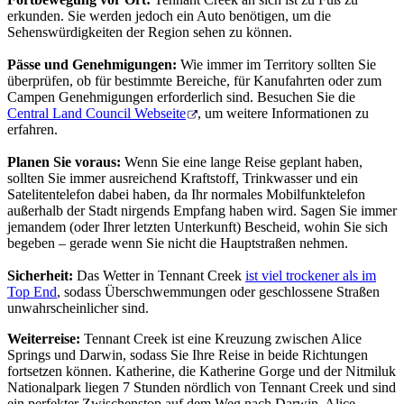
erkunden. Sie werden jedoch ein Auto benötigen, um die
Sehenswürdigkeiten der Region sehen zu können.
Pässe und Genehmigungen:
Wie immer im Territory sollten Sie
überprüfen, ob für bestimmte Bereiche, für Kanufahrten oder zum
Campen Genehmigungen erforderlich sind. Besuchen Sie die
Central Land Council Webseite
, um weitere Informationen zu
erfahren.
Planen Sie voraus:
Wenn Sie eine lange Reise geplant haben,
sollten Sie immer ausreichend Kraftstoff, Trinkwasser und ein
Satelitentelefon dabei haben, da Ihr normales Mobilfunktelefon
außerhalb der Stadt nirgends Empfang haben wird. Sagen Sie immer
jemandem (oder Ihrer letzten Unterkunft) Bescheid, wohin Sie sich
begeben – gerade wenn Sie nicht die Hauptstraßen nehmen.
Sicherheit:
Das Wetter in Tennant Creek
ist viel trockener als im
Top End
, sodass Überschwemmungen oder geschlossene Straßen
unwahrscheinlicher sind.
Weiterreise:
Tennant Creek ist eine Kreuzung zwischen Alice
Springs und Darwin, sodass Sie Ihre Reise in beide Richtungen
fortsetzen können. Katherine, die Katherine Gorge und der Nitmiluk
Nationalpark liegen 7 Stunden nördlich von Tennant Creek und sind
ein perfekter Zwischenstop auf dem Weg nach Darwin. Alice