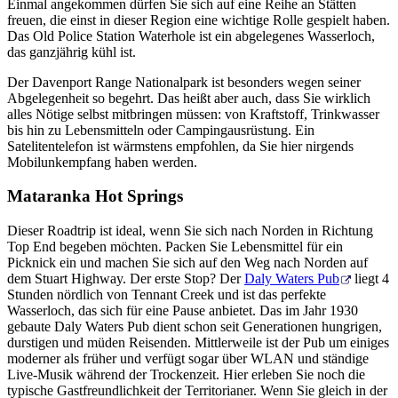
Einmal angekommen dürfen Sie sich auf eine Reihe an Stätten
freuen, die einst in dieser Region eine wichtige Rolle gespielt haben.
Das Old Police Station Waterhole ist ein abgelegenes Wasserloch,
das ganzjährig kühl ist.
Der Davenport Range Nationalpark ist besonders wegen seiner
Abgelegenheit so begehrt. Das heißt aber auch, dass Sie wirklich
alles Nötige selbst mitbringen müssen: von Kraftstoff, Trinkwasser
bis hin zu Lebensmitteln oder Campingausrüstung. Ein
Satelitentelefon ist wärmstens empfohlen, da Sie hier nirgends
Mobilunkempfang haben werden.
Mataranka Hot Springs
Dieser Roadtrip ist ideal, wenn Sie sich nach Norden in Richtung
Top End begeben möchten. Packen Sie Lebensmittel für ein
Picknick ein und machen Sie sich auf den Weg nach Norden auf
dem Stuart Highway. Der erste Stop? Der
Daly Waters Pub
liegt 4
Stunden nördlich von Tennant Creek und ist das perfekte
Wasserloch, das sich für eine Pause anbietet. Das im Jahr 1930
gebaute Daly Waters Pub dient schon seit Generationen hungrigen,
durstigen und müden Reisenden. Mittlerweile ist der Pub um einiges
moderner als früher und verfügt sogar über WLAN und ständige
Live-Musik während der Trockenzeit. Hier erleben Sie noch die
typische Gastfreundlichkeit der Territorianer. Wenn Sie gleich in der