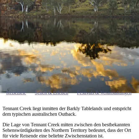
Tjorita
Tennant Creek und Barkly-Region
Reisetyp
Devils
/
Marbles
Maguk
West-
Aktivitäten
MacDonnell-
Nationalpark
Regionenführer
Outback
Praktische
und
Infos
Top
outdoor
10
Reiseplanung
Listen
Planungstools
Nach
Region
erkunden
Suche:
Reiseziele
Sehen & Erleben
Festivals & Veranstaltungen
Tennant Creek liegt inmitten der Barkly Tablelands und entspricht
dem typischen australischen Outback.
Sign
Die Lage von Tennant Creek mitten zwischen den bestbekannten
up
Sehenswürdigkeiten des Northern Territory bedeutet, dass der Ort
für viele Reisende eine beliebte Zwischenstation ist.